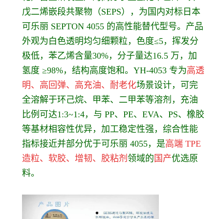
戊二烯嵌段共聚物（SEPS）
，为国内对标日本
可乐丽 SEPTON 4055 的高性能替代型号。产品
外观为
白色透明均匀细颗粒
，色度≤5，挥发分
极低，苯乙烯含量
30%
，分子量达
16.5 万
，加
氢度 ≥98%，结构高度饱和。
YH-4053 专为
高透
明、高回弹、高充油、耐老化
场景设计，可完
全溶解于环己烷、甲苯、二甲苯等溶剂，充油
比例可达1:3~1:4，与 PP、PE、EVA、PS、橡胶
等基材相容性优异，加工稳定性强，综合性能
指标接近并部分优于可乐丽 4055，是
高端 TPE
造粒、软胶、增韧、胶粘剂
领域的
国产
优选原
料。