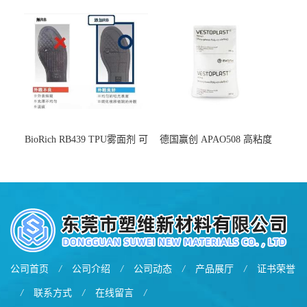
增韧
BioRich RB439 TPU雾面剂 可
德国赢创 APAO508 高粘度
用于鞋材 雾面哑光 提高耐磨
软化点范围广 可用于制作热
耐刮 加工性好
熔胶
公司首页
/
公司介绍
/
公司动态
/
产品展厅
/
证书荣誉
/
联系方式
/
在线留言
/