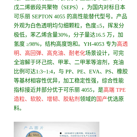
戊二烯嵌段共聚物（SEPS）
，为国内对标日本
可乐丽 SEPTON 4055 的高性能替代型号。产品
外观为
白色透明均匀细颗粒
，色度≤5，挥发分
极低，苯乙烯含量
30%
，分子量达
16.5 万
，加
氢度 ≥98%，结构高度饱和。
YH-4053 专为
高透
明、高回弹、高充油、耐老化
场景设计，可完
全溶解于环己烷、甲苯、二甲苯等溶剂，充油
比例可达1:3~1:4，与 PP、PE、EVA、PS、橡胶
等基材相容性优异，加工稳定性强，综合性能
指标接近并部分优于可乐丽 4055，是
高端 TPE
造粒、软胶、增韧、胶粘剂
领域的
国产
优选原
料。