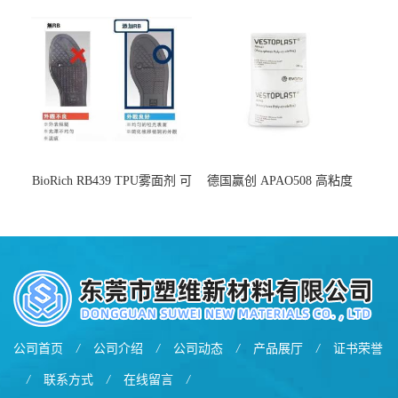
增韧
BioRich RB439 TPU雾面剂 可
德国赢创 APAO508 高粘度
用于鞋材 雾面哑光 提高耐磨
软化点范围广 可用于制作热
耐刮 加工性好
熔胶
公司首页
/
公司介绍
/
公司动态
/
产品展厅
/
证书荣誉
/
联系方式
/
在线留言
/