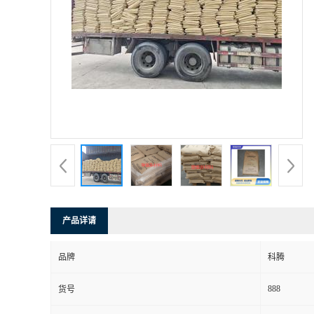
产品详请
品牌
科腾
888
货号