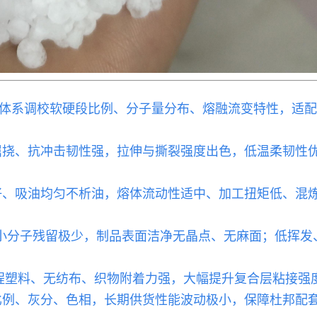
料体系调校软硬段比例、分子量分布、熔融流变特性，适
复屈挠、抗冲击韧性强，拉伸与撕裂强度出色，低温柔韧性
性好、吸油均匀不析油，熔体流动性适中、加工扭矩低、混
胶、小分子残留极少，制品表面洁净无晶点、无麻面；低挥
EVA、工程塑料、无纺布、织物附着力强，大幅提升复合层粘
段比例、灰分、色相，长期供货性能波动极小，保障杜邦配