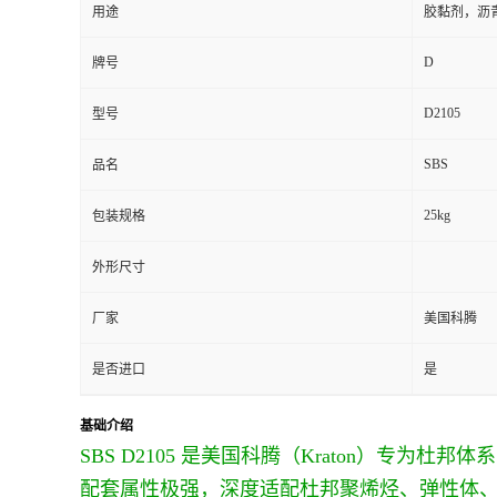
用途
胶黏剂，沥
D
牌号
D2105
型号
SBS
品名
25kg
包装规格
外形尺寸
厂家
美国科腾
是否进口
是
基础介绍
SBS D2105 是美国科腾（Kraton）专
配套属性极强，深度适配杜邦聚烯烃、弹性体