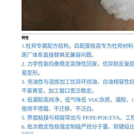
特性
1.杜邦专属配方结构，匹配度极高专为杜邦材
原厂体系直接替换无兼容问题。
2. 力学性能均衡稳定高弹性回复、优异耐反
易变形。
3. 充油性与混炼加工优异环烷油、白油相容
不易黄变，加工窗口宽泛稳定。
4. 低凝胶高纯净，低气味低 VOC杂质、凝
使用不喷霜、不迁移、不泛白。
5. 界面粘接与相容突出与 PP/PE/POE/
6. 批次稳定性极强定制级严控分子量、软硬