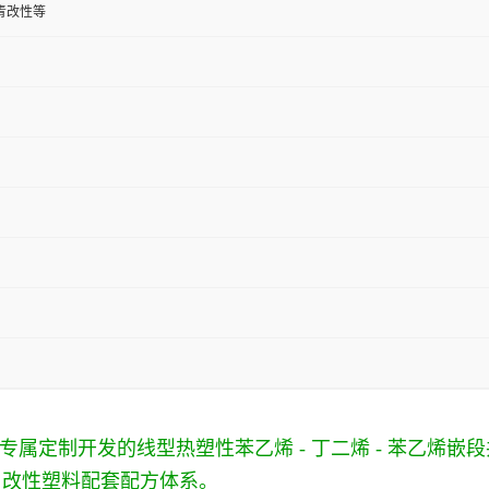
青改性等
为杜邦体系专属定制开发的线型热塑性苯乙烯 - 丁二烯 - 苯
、改性塑料配套配方体系。