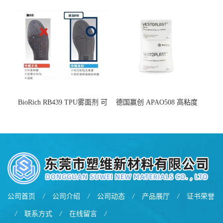
增韧
BioRich RB439 TPU雾面剂 可
德国赢创 APAO508 高粘度
用于鞋材 雾面哑光 提高耐磨
软化点范围广 可用于制作热
耐刮 加工性好
熔胶
公司首页
/
公司介绍
/
公司动态
/
产品展厅
/
证书荣誉
/
联系方式
/
在线留言
/