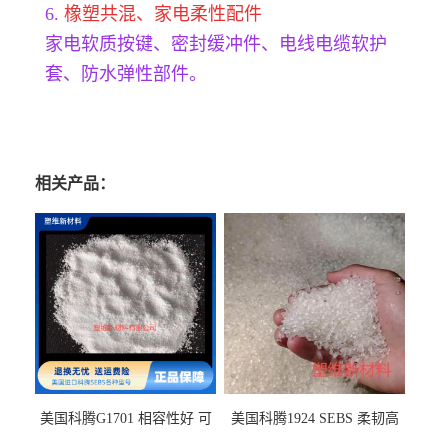
6.
橡塑共混、家电柔性配件
家电软质按键、密封缓冲件、电线电缆软护
套、防水弹性部件。
相关产品：
美国科腾G1701 相容性好 可
美国科腾1924 SEBS 柔韧高
用于化妆品增稠
弹 相容性好 可用于塑料改性