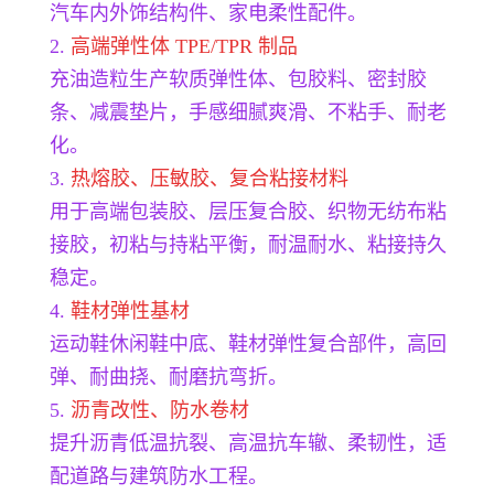
汽车内外饰结构件、家电柔性配件。
2.
高端弹性体 TPE/TPR 制品
充油造粒生产软质弹性体、包胶料、密封胶
条、减震垫片，手感细腻爽滑、不粘手、耐老
化。
3.
热熔胶、压敏胶、复合粘接材料
用于高端包装胶、层压复合胶、织物无纺布粘
接胶，初粘与持粘平衡，耐温耐水、粘接持久
稳定。
4.
鞋材弹性基材
运动鞋
休闲鞋中底、鞋材弹性复合部件，高回
弹、耐曲挠、耐磨抗弯折。
5.
沥青改性、防水卷材
提升沥青低温抗裂、高温抗车辙、柔韧性，适
配道路与建筑防水工程。