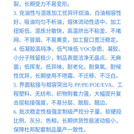
裂，长期受力不易变形。
3. 充油性与混炼加工优异环烷油、白油相容性
好、吸油均匀不析油，熔体流动性适中、加工
扭矩低、混炼分散快，高温挤出不粘釜、不堵
网、不冒烟、不易黄变，加工窗口宽泛稳定。
4. 低凝胶高纯净，低气味低 VOC杂质、凝胶、
小分子残留极少，制品表面洁净无晶点、无麻
面；低挥发、低异味，耐老化、耐臭氧、耐候
性优异，长期使用不喷霜、不迁移、不泛白。
5. 界面粘接与相容突出与 PP/PE/POE/EVA、工
程塑料、无纺布、织物附着力强，大幅提升复
合层粘接强度，不易分层、脱胶、翘边。
6. 批次稳定性极强定制级严控分子量、软硬段
比例、灰分、色相，长期供货性能波动极小，
保障杜邦配套制品量产一致性。