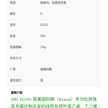
用途
胶黏剂，沥青改性等
D
牌号
D2105
型号
SBS
品名
25kg
包装规格
外形尺寸
厂家
美国科腾
是否进口
是
基础介绍
SBS D2105 是美国科腾（Kraton）专为杜邦体
系专属定制开发的线型热塑性苯乙烯 - 丁二烯 -