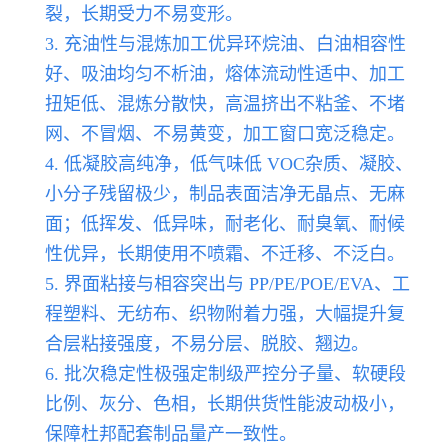
裂，长期受力不易变形。
3. 充油性与混炼加工优异环烷油、白油相容性
好、吸油均匀不析油，熔体流动性适中、加工
扭矩低、混炼分散快，高温挤出不粘釜、不堵
网、不冒烟、不易黄变，加工窗口宽泛稳定。
4. 低凝胶高纯净，低气味低 VOC杂质、凝胶、
小分子残留极少，制品表面洁净无晶点、无麻
面；低挥发、低异味，耐老化、耐臭氧、耐候
性优异，长期使用不喷霜、不迁移、不泛白。
5. 界面粘接与相容突出与 PP/PE/POE/EVA、工
程塑料、无纺布、织物附着力强，大幅提升复
合层粘接强度，不易分层、脱胶、翘边。
6. 批次稳定性极强定制级严控分子量、软硬段
比例、灰分、色相，长期供货性能波动极小，
保障杜邦配套制品量产一致性。