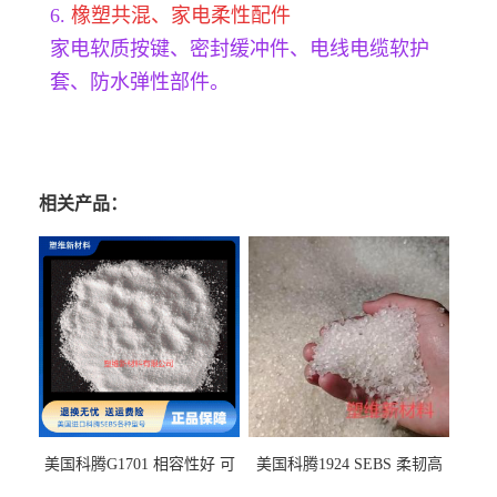
6.
橡塑共混、家电柔性配件
家电软质按键、密封缓冲件、电线电缆软护
套、防水弹性部件。
相关产品：
美国科腾G1701 相容性好 可
美国科腾1924 SEBS 柔韧高
用于化妆品增稠
弹 相容性好 可用于塑料改性