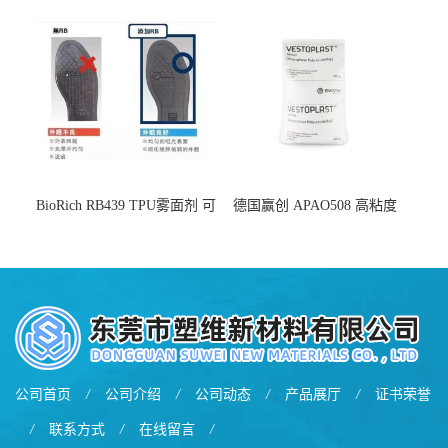
增韧
BioRich RB439 TPU雾面剂 可
德国赢创 APAO508 高粘度
用于鞋材 雾面哑光 提高耐磨
软化点范围广 可用于制作热
耐刮 加工性好
熔胶
公司首页
/
公司介绍
/
公司动态
/
产品展厅
/
证书荣誉
/
联系方式
/
在线留言
/