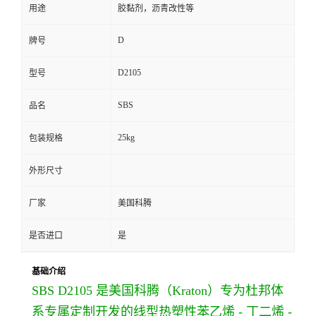
用途
胶黏剂，沥青改性等
D
牌号
D2105
型号
SBS
品名
25kg
包装规格
外形尺寸
厂家
美国科腾
是否进口
是
基础介绍
SBS D2105 是美国科腾（Kraton）专为杜邦体
系专属定制开发的线型热塑性苯乙烯 - 丁二烯 -