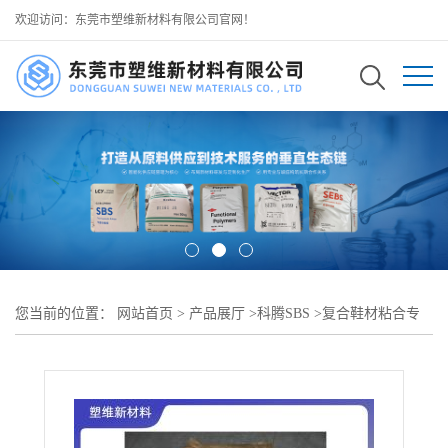
欢迎访问：东莞市塑维新材料有限公司官网！
您当前的位置：
网站首页
>
产品展厅
>
科腾SBS
>
复合鞋材粘合专
用 D2105 DI-N SBS 科腾进口弹性体 层间结合力强 不易开胶分层