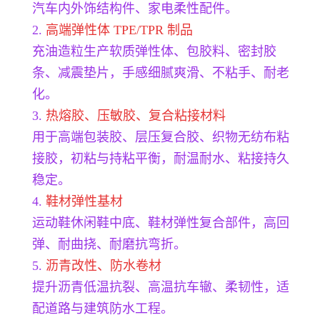
汽车内外饰结构件、家电柔性配件。
2.
高端弹性体 TPE/TPR 制品
充油造粒生产软质弹性体、包胶料、密封胶
条、减震垫片，手感细腻爽滑、不粘手、耐老
化。
3.
热熔胶、压敏胶、复合粘接材料
用于高端包装胶、层压复合胶、织物无纺布粘
接胶，初粘与持粘平衡，耐温耐水、粘接持久
稳定。
4.
鞋材弹性基材
运动鞋
休闲鞋中底、鞋材弹性复合部件，高回
弹、耐曲挠、耐磨抗弯折。
5.
沥青改性、防水卷材
提升沥青低温抗裂、高温抗车辙、柔韧性，适
配道路与建筑防水工程。