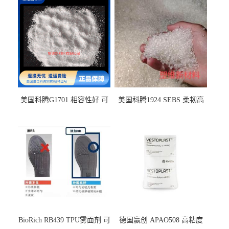
美国科腾G1701 相容性好 可
美国科腾1924 SEBS 柔韧高
用于化妆品增稠
弹 相容性好 可用于塑料改性
增韧
BioRich RB439 TPU雾面剂 可
德国赢创 APAO508 高粘度