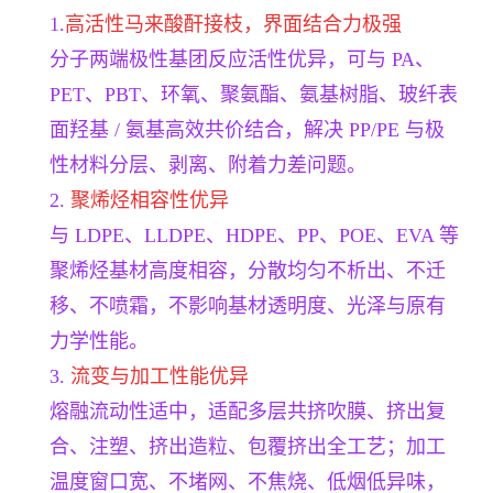
1.
高活性马来酸酐接枝，界面结合力极强
分子两端极性基团反应活性优异，可与 PA、
PET、PBT、环氧、聚氨酯、氨基树脂、玻纤表
面羟基 / 氨基高效共价结合，解决 PP/PE 与极
性材料分层、剥离、附着力差问题。
2.
聚烯烃相容性优异
与 LDPE、LLDPE、HDPE、PP、POE、EVA 等
聚烯烃基材高度相容，分散均匀不析出、不迁
移、不喷霜，不影响基材透明度、光泽与原有
力学性能。
3.
流变与加工性能优异
熔融流动性适中，适配多层共挤吹膜、挤出复
合、注塑、挤出造粒、包覆挤出全工艺；加工
温度窗口宽、不堵网、不焦烧、低烟低异味，