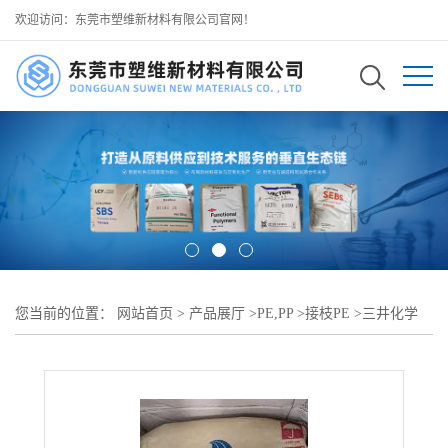
欢迎访问：东莞市塑维新材料有限公司官网！
您当前的位置：
网站首页
>
产品展厅
>
PE,PP
>
接枝PE
>
三井化学
BX-400E 粘接型聚烯烃相容剂 界面结合力出色 紧密贴合铝箔与金属
基材 适配汽车 PE/PA 多层燃油管路粘接层