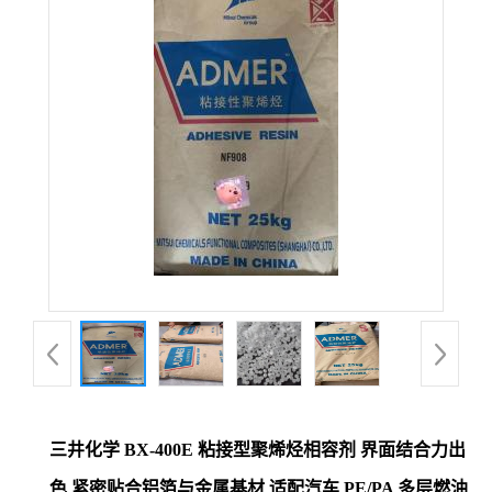
三井化学 BX-400E 粘接型聚烯烃相容剂 界面结合力出
色 紧密贴合铝箔与金属基材 适配汽车 PE/PA 多层燃油