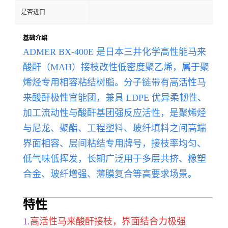
是否进口
基础介绍
ADMER BX-400E 是日本三井化学高性能马来
酸酐（MAH）接枝改性低密度聚乙烯，属于聚
烯烃专用相容粘结树脂。分子链带有高活性马
来酸酐极性官能团，兼具 LDPE 优异柔韧性、
加工流动性与酸酐基团强反应活性，是聚烯烃
与尼龙、聚酯、工程塑料、玻纤填料之间高端
界面相容、层间粘结专用牌号，接枝率均匀、
低气味低挥发，长期广泛用于多层共挤、橡塑
合金、玻纤增强、薄膜复合等高要求场景。
特性
1.
高活性马来酸酐接枝，界面结合力极强