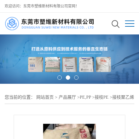
欢迎访问：东莞市塑维新材料有限公司官网！
您当前的位置：
网站首页
>
产品展厅
>
PE,PP
>
接枝PE
>
接枝聚乙烯
BX-400E 三井化学 长效抵抗层间脱落 改善复合制品韧性 可用于 日
用洗护多层复合软包装卷材