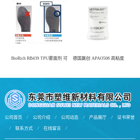
增韧
BioRich RB439 TPU雾面剂 可
德国赢创 APAO508 高粘度
用于鞋材 雾面哑光 提高耐磨
软化点范围广 可用于制作热
耐刮 加工性好
熔胶
公司首页
/
公司介绍
/
公司动态
/
产品展厅
/
证书荣誉
/
联系方式
/
在线留言
/