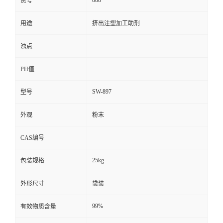
货号
用途
挤出注塑加工助剂
浊点
PH值
SW-897
型号
外观
粉末
CAS编号
25kg
包装规格
外形尺寸
袋装
99%
有效物质含量