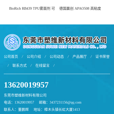
BioRich RB439 TPU雾面剂 可
德国赢创 APAO508 高粘度
用于鞋材 雾面哑光 提高耐磨
软化点范围广 可用于制作热
耐刮 加工性好
熔胶
公司首页
/
公司介绍
/
公司动态
/
产品展厅
/
证书荣誉
/
联系方式
/
在线留言
/
13620019957
东莞市塑维新材料有限公司
电话：13620019957
邮箱：
3437231156@qq.com
联系人：董鹏辉
地址：樟木头镇长虹大厦1413