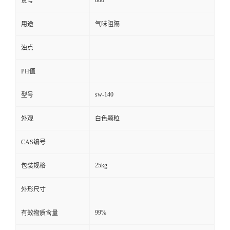
货号
用途
气味阻隔
浊点
PH值
sw-140
型号
外观
白色颗粒
CAS编号
25kg
包装规格
外形尺寸
99%
有效物质含量