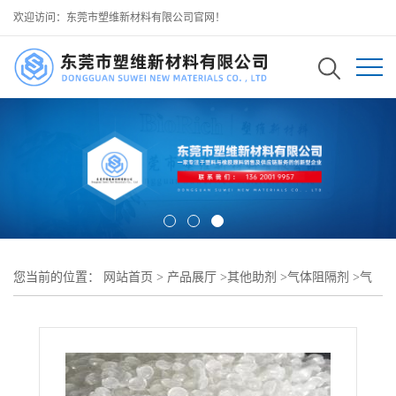
欢迎访问：东莞市塑维新材料有限公司官网！
您当前的位置：
网站首页
>
产品展厅
>
其他助剂
>
气体阻隔剂
>
气
体阻隔剂 SW-140 强化薄膜分子致密结构 抑制异味分子挥发扩散 阻
挡气味向外渗透 可用于 PE 食品包装薄膜挤出加工