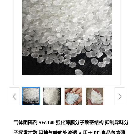
气体阻隔剂 SW-140 强化薄膜分子致密结构 抑制异味分
子挥发扩散 阻挡气味向外渗透 可用于 PE 食品包装薄