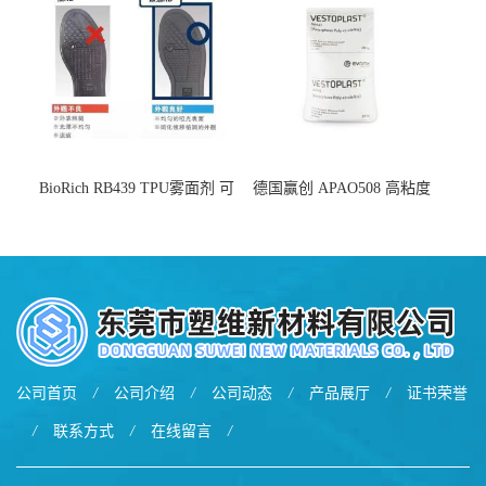
BioRich RB439 TPU雾面剂 可
德国赢创 APAO508 高粘度
用于鞋材 雾面哑光 提高耐磨
软化点范围广 可用于制作热
耐刮 加工性好
熔胶
公司首页
/
公司介绍
/
公司动态
/
产品展厅
/
证书荣誉
/
联系方式
/
在线留言
/