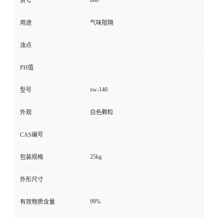
货号
用途
气味阻隔
浊点
PH值
sw-140
型号
外观
白色颗粒
CAS编号
25kg
包装规格
外形尺寸
99%
有效物质含量