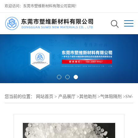
欢迎访问：东莞市塑维新材料有限公司官网！
您当前的位置：
网站首页
>
产品展厅
>
其他助剂
>
气体阻隔剂
>
SW-
140 气味阻隔剂 优化薄膜密闭防护性能 减少内容物气味散发 防止包
装内部交叉串味 可用于 PP 多层复合阻隔薄膜