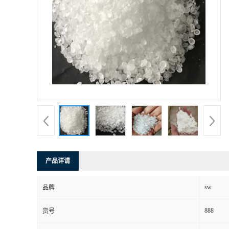
产品详请
sw
品牌
888
货号