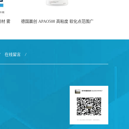
于鞋材 雾
德国赢创 APAO508 高粘度 软化点范围广
好
可用于制作热熔胶
/
在线留言
/