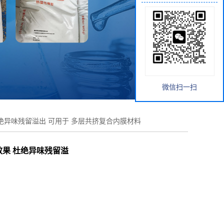
微信扫一扫
杜绝异味残留溢出 可用于 多层共挤复合内膜材料
效果 杜绝异味残留溢