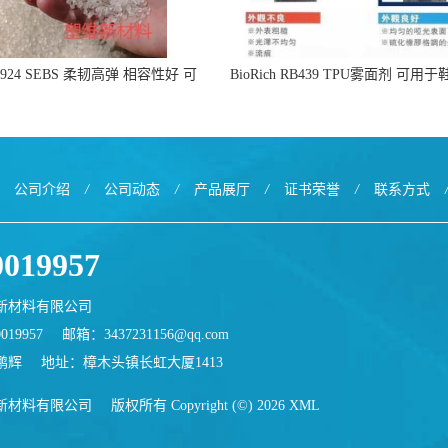
24 SEBS 柔韧高弹 相容性好 可
BioRich RB439 TPU雾面剂 可用
用于塑料改性增韧
面哑光 提高耐磨耐刮 加工性
公司介绍
/
公司动态
/
产品展厅
/
证书荣誉
/
联系方式
0019957
新材料有限公司
019957
邮箱：
3437231156@qq.com
鹏辉
地址：樟木头镇长虹大厦1413
新材料有限公司
版权所有 Copyright (©) 2026
XML