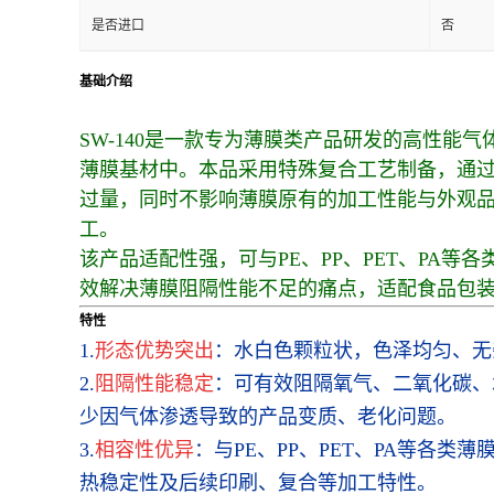
是否进口
否
基础介绍
SW-140是一款专为薄膜类产品研发的高性
薄膜基材中。本品采用特殊复合工艺制备，通
过量，同时不影响薄膜原有的加工性能与外观
工。
该产品适配性强，可与PE、PP、PET、PA
效解决薄膜阻隔性能不足的痛点，适配食品包
特性
1.
形态优势突出
：水白色颗粒状，色泽均匀、无
2.
阻隔性能稳定
：可有效阻隔氧气、二氧化碳、
少因气体渗透导致的产品变质、老化问题。
3.
相容性优异
：与PE、PP、PET、PA等各
热稳定性及后续印刷、复合等加工特性。