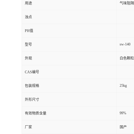
用途
气味阻隔
浊点
PH值
sw-140
型号
外观
白色颗粒
CAS编号
25kg
包装规格
外形尺寸
99%
有效物质含量
厂家
国产