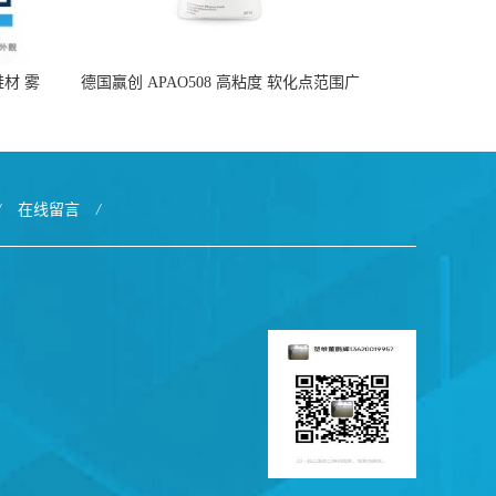
于鞋材 雾
德国赢创 APAO508 高粘度 软化点范围广
好
可用于制作热熔胶
/
在线留言
/