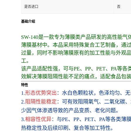
是否进口
否
基础介绍
SW-140是一款专为薄膜类产品研发的高性
薄膜基材中。本品采用特殊复合工艺制备，通
过量，同时不影响薄膜原有的加工性能与外观
工。
该产品适配性强，可与PE、PP、PET、PA
效解决薄膜阻隔性能不足的痛点，适配食品包
特性
1.
形态优势突出
：水白色颗粒状，色泽均匀、无
2.
阻隔性能稳定
：可有效阻隔氧气、二氧化碳、
少因气体渗透导致的产品变质、老化问题。
3.
相容性优异
：与PE、PP、PET、PA等各
热稳定性及后续印刷、复合等加工特性。