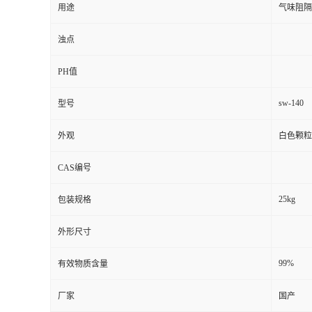
用途
气味阻隔
浊点
PH值
sw-140
型号
外观
白色颗粒
CAS编号
25kg
包装规格
外形尺寸
99%
有效物质含量
厂家
国产