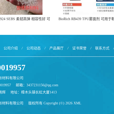
24 SEBS 柔韧高弹 相容性好 可
BioRich RB439 TPU雾面剂 可用
用于塑料改性增韧
面哑光 提高耐磨耐刮 加工性
公司介绍
/
公司动态
/
产品展厅
/
证书荣誉
/
联系方式
0019957
新材料有限公司
019957
邮箱：
3437231156@qq.com
鹏辉
地址：樟木头镇长虹大厦1413
新材料有限公司
版权所有 Copyright (©) 2026
XML