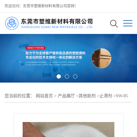
欢迎访问：东莞市塑维新材料有限公司官网！
您当前的位置：
网站首页
>
产品展厅
>
其他助剂
>
止滑剂
>
SW-85
弹性鞋材止滑助剂 升级 TPR 多路况适应能力 干湿地面通用防滑防
护 可用于 全品类 TPR 鞋材挤出注塑