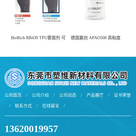
BioRich RB439 TPU雾面剂 可
德国赢创 APAO508 高粘度
用于鞋材 雾面哑光 提高耐磨
软化点范围广 可用于制作热
耐刮 加工性好
熔胶
公司首页
/
公司介绍
/
公司动态
/
产品展厅
/
证书荣誉
/
联系方式
/
在线留言
/
13620019957