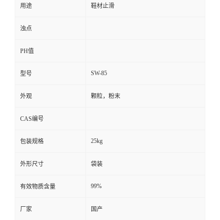
用途
鞋材止滑
浊点
PH值
SW-85
型号
外观
颗粒，粉末
CAS编号
25kg
包装规格
外形尺寸
袋装
99%
有效物质含量
厂家
国产