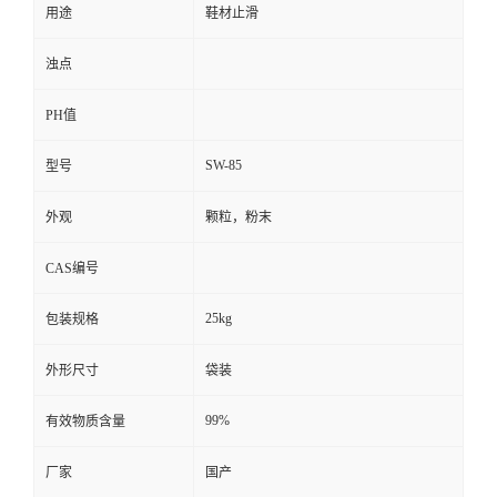
用途
鞋材止滑
浊点
PH值
SW-85
型号
外观
颗粒，粉末
CAS编号
25kg
包装规格
外形尺寸
袋装
99%
有效物质含量
厂家
国产