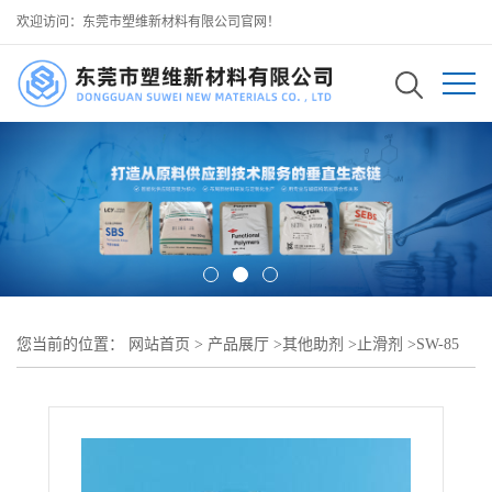
欢迎访问：东莞市塑维新材料有限公司官网！
您当前的位置：
网站首页
>
产品展厅
>
其他助剂
>
止滑剂
>
SW-85
功能型止滑助剂 融合 TPU 挤出注塑工艺 稳定高强度干止滑表现 可
用于 加厚 TPU 耐磨鞋底原料