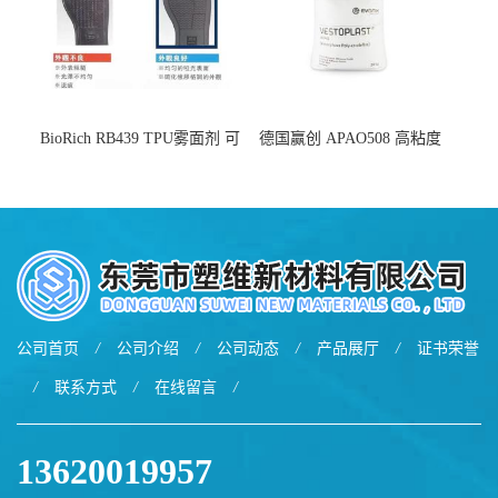
BioRich RB439 TPU雾面剂 可
德国赢创 APAO508 高粘度
用于鞋材 雾面哑光 提高耐磨
软化点范围广 可用于制作热
耐刮 加工性好
熔胶
公司首页
/
公司介绍
/
公司动态
/
产品展厅
/
证书荣誉
/
联系方式
/
在线留言
/
13620019957