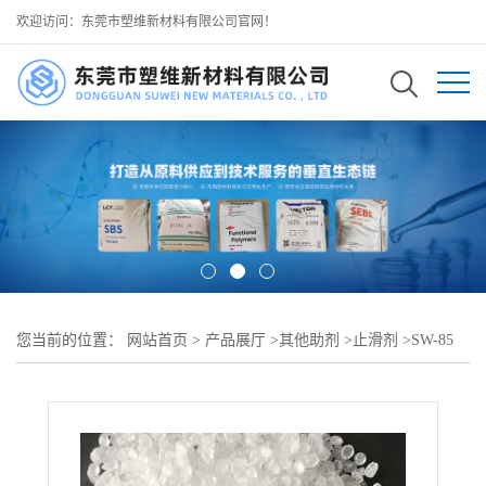
欢迎访问：东莞市塑维新材料有限公司官网！
您当前的位置：
网站首页
>
产品展厅
>
其他助剂
>
止滑剂
>
SW-85
PVC 专用止滑添加剂 调整表层触感阻力 完善干态耐磨防滑综合属性
可用于 加厚 PVC 耐磨大底配方