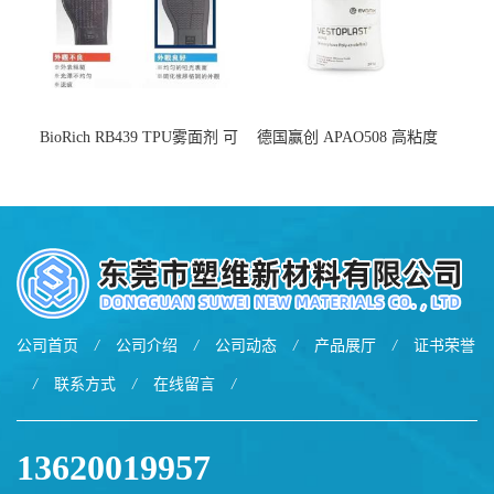
BioRich RB439 TPU雾面剂 可
德国赢创 APAO508 高粘度
用于鞋材 雾面哑光 提高耐磨
软化点范围广 可用于制作热
耐刮 加工性好
熔胶
公司首页
/
公司介绍
/
公司动态
/
产品展厅
/
证书荣誉
/
联系方式
/
在线留言
/
13620019957