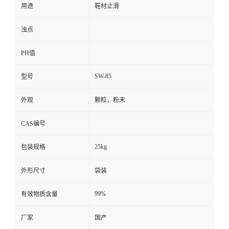
用途
鞋材止滑
浊点
PH值
SW-85
型号
外观
颗粒，粉末
CAS编号
25kg
包装规格
外形尺寸
袋装
99%
有效物质含量
厂家
国产