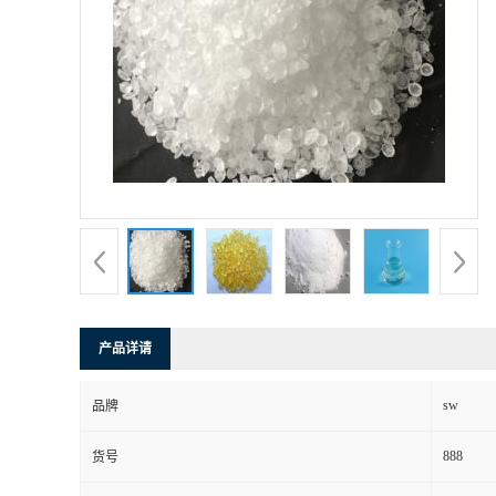
产品详请
sw
品牌
888
货号