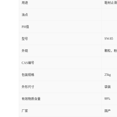
用途
鞋材止滑
浊点
PH值
SW-85
型号
外观
颗粒，粉
CAS编号
25kg
包装规格
外形尺寸
袋装
99%
有效物质含量
厂家
国产