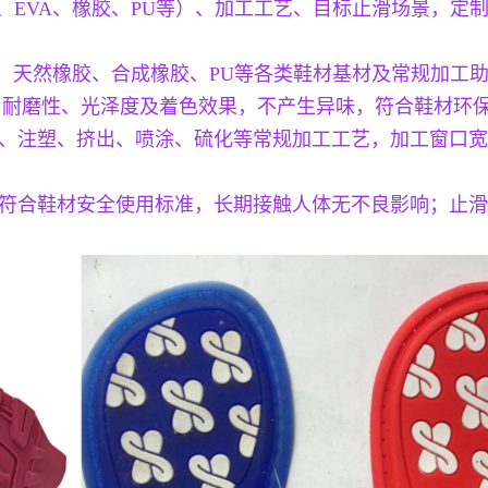
R、EVA、橡胶、PU等）、加工工艺、目标止滑场景，
VA、天然橡胶、合成橡胶、PU等各类鞋材基材及常规加
、耐磨性、光泽度及着色效果，不产生异味，符合鞋材环
、注塑、挤出、喷涂、硫化等常规加工工艺，加工窗口宽
符合鞋材安全使用标准，长期接触人体无不良影响；止滑