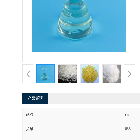
产品详请
sw
品牌
888
货号