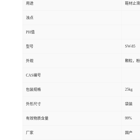
用途
鞋材止滑
浊点
PH值
SW-85
型号
外观
颗粒，粉
CAS编号
25kg
包装规格
外形尺寸
袋装
99%
有效物质含量
厂家
国产