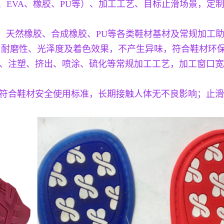
R、EVA、橡胶、PU等）、加工工艺、目标止滑场景，
VA、天然橡胶、合成橡胶、PU等各类鞋材基材及常规加
、耐磨性、光泽度及着色效果，不产生异味，符合鞋材环
、注塑、挤出、喷涂、硫化等常规加工工艺，加工窗口宽
符合鞋材安全使用标准，长期接触人体无不良影响；止滑