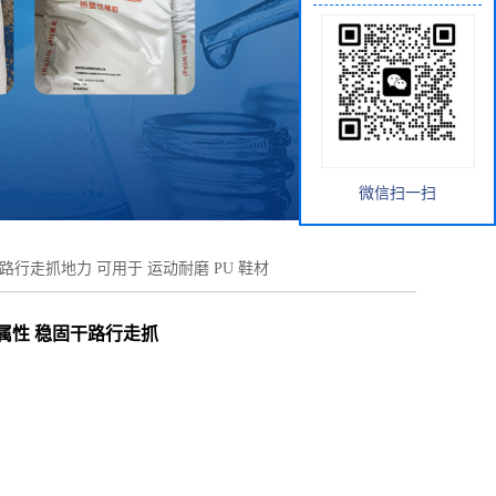
微信扫一扫
干路行走抓地力 可用于 运动耐磨 PU 鞋材
擦属性 稳固干路行走抓