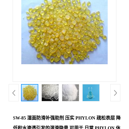
SW-85 湿面防滑补强助剂 压实 PHYLON 疏松表层 降
低积水渗透引发的湿滑隐患 可用于 日常 PHYLON 休