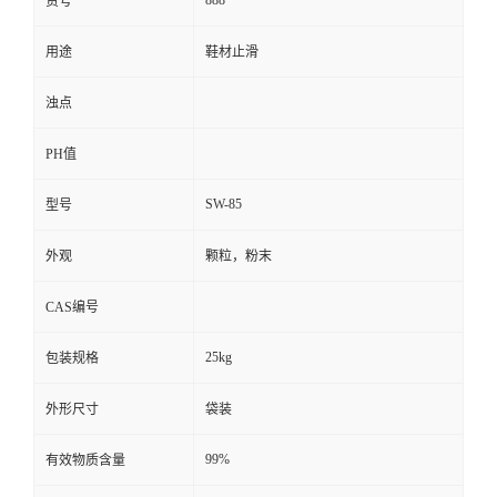
货号
用途
鞋材止滑
浊点
PH值
SW-85
型号
外观
颗粒，粉末
CAS编号
25kg
包装规格
外形尺寸
袋装
99%
有效物质含量