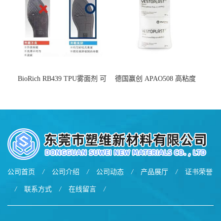
BioRich RB439 TPU雾面剂 可
德国赢创 APAO508 高粘度
用于鞋材 雾面哑光 提高耐磨
软化点范围广 可用于制作热
耐刮 加工性好
熔胶
公司首页
/
公司介绍
/
公司动态
/
产品展厅
/
证书荣誉
/
联系方式
/
在线留言
/