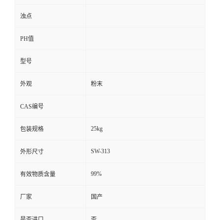
浊点
PH值
型号
外观
粉末
CAS编号
25kg
包装规格
SW-313
外形尺寸
99%
有效物质含量
厂家
国产
是否进口
否