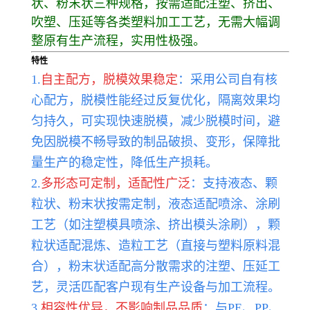
状、粉末状三种规格，按需适配注塑、挤出、
吹塑、压延等各类塑料加工工艺，无需大幅调
整原有生产流程，实用性极强。
特性
1.
自主配方，脱模效果稳定
：采用公司自有核
心配方，脱模性能经过反复优化，隔离效果均
匀持久，可实现快速脱模，减少脱模时间，避
免因脱模不畅导致的制品破损、变形，保障批
量生产的稳定性，降低生产损耗。
2.
多形态可定制，适配性广泛
：支持液态、颗
粒状、粉末状按需定制，液态适配喷涂、涂刷
工艺（如注塑模具喷涂、挤出模头涂刷），颗
粒状适配混炼、造粒工艺（直接与塑料原料混
合），粉末状适配高分散需求的注塑、压延工
艺，灵活匹配客户现有生产设备与加工流程。
3.
相容性优异，不影响制品品质
：与PE、PP、