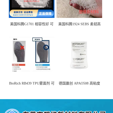
美国科腾G1701 相容性好 可
美国科腾1924 SEBS 柔韧高
用于化妆品增稠
弹 相容性好 可用于塑料改性
增韧
BioRich RB439 TPU雾面剂 可
德国赢创 APAO508 高粘度
用于鞋材 雾面哑光 提高耐磨
软化点范围广 可用于制作热
耐刮 加工性好
熔胶