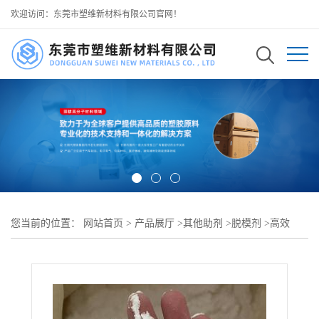
欢迎访问：东莞市塑维新材料有限公司官网！
您当前的位置：
网站首页
>
产品展厅
>
其他助剂
>
脱模剂
>
高效
TPU 塑料脱模剂 减少 TPU 制品拉伤顶白不良 提升脱模顺畅度 可用
于 各类 TPU 工业异形塑件生产