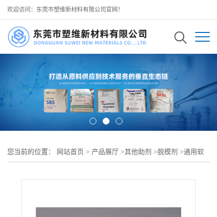
欢迎访问：东莞市塑维新材料有限公司官网！
您当前的位置：
网站首页
>
产品展厅
>
其他助剂
>
脱模剂
>
通用软
塑 PVC 专用脱模剂 平衡 PVC 柔软物性 杜绝强行脱模开裂缺陷 可用
于 日用 PVC 软塑生活用品