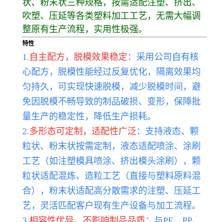
状、粉末状三种规格，按需适配注塑、挤出、
吹塑、压延等各类塑料加工工艺，无需大幅调
整原有生产流程，实用性极强。
特性
1.
自主配方，脱模效果稳定
：采用公司自有核
心配方，脱模性能经过反复优化，隔离效果均
匀持久，可实现快速脱模，减少脱模时间，避
免因脱模不畅导致的制品破损、变形，保障批
量生产的稳定性，降低生产损耗。
2.
多形态可定制，适配性广泛
：支持液态、颗
粒状、粉末状按需定制，液态适配喷涂、涂刷
工艺（如注塑模具喷涂、挤出模头涂刷），颗
粒状适配混炼、造粒工艺（直接与塑料原料混
合），粉末状适配高分散需求的注塑、压延工
艺，灵活匹配客户现有生产设备与加工流程。
3.
相容性优异，不影响制品品质
：与PE、PP、