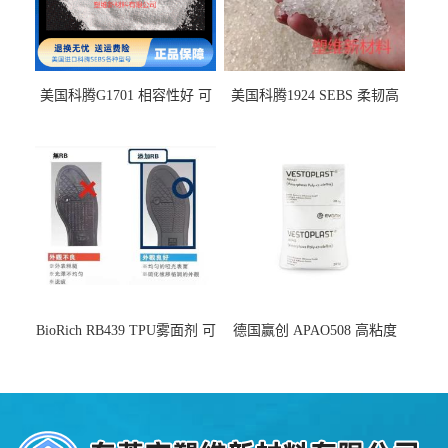
美国科腾G1701 相容性好 可
美国科腾1924 SEBS 柔韧高
用于化妆品增稠
弹 相容性好 可用于塑料改性
增韧
BioRich RB439 TPU雾面剂 可
德国赢创 APAO508 高粘度
用于鞋材 雾面哑光 提高耐磨
软化点范围广 可用于制作热
耐刮 加工性好
熔胶