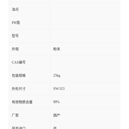
浊点
PH值
型号
外观
粉末
CAS编号
25kg
包装规格
SW-313
外形尺寸
99%
有效物质含量
厂家
国产
是否进口
否