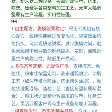
状、粉末状三种规格，按需适配注塑、挤出、
吹塑、压延等各类塑料加工工艺，无需大幅调
整原有生产流程，实用性极强。
特性
1.
自主配方，脱模效果稳定
：采用公司自有核
心配方，脱模性能经过反复优化，隔离效果均
匀持久，可实现快速脱模，减少脱模时间，避
免因脱模不畅导致的制品破损、变形，保障批
量生产的稳定性，降低生产损耗。
2.
多形态可定制，适配性广泛
：支持液态、颗
粒状、粉末状按需定制，液态适配喷涂、涂刷
工艺（如注塑模具喷涂、挤出模头涂刷），颗
粒状适配混炼、造粒工艺（直接与塑料原料混
合），粉末状适配高分散需求的注塑、压延工
艺，灵活匹配客户现有生产设备与加工流程。
3.
相容性优异，不影响制品品质
：与PE、PP、