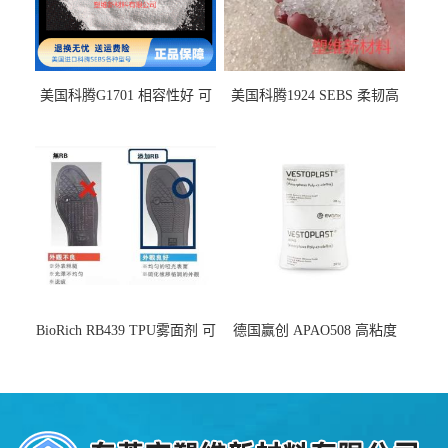
美国科腾G1701 相容性好 可
美国科腾1924 SEBS 柔韧高
用于化妆品增稠
弹 相容性好 可用于塑料改性
增韧
BioRich RB439 TPU雾面剂 可
德国赢创 APAO508 高粘度
用于鞋材 雾面哑光 提高耐磨
软化点范围广 可用于制作热
耐刮 加工性好
熔胶