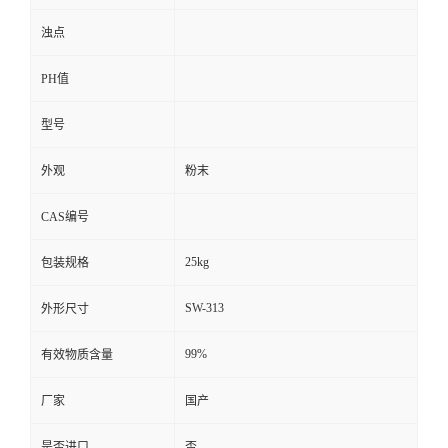
浊点
PH值
型号
外观
粉末
CAS编号
25kg
包装规格
SW-313
外形尺寸
99%
有效物质含量
厂家
国产
是否进口
否