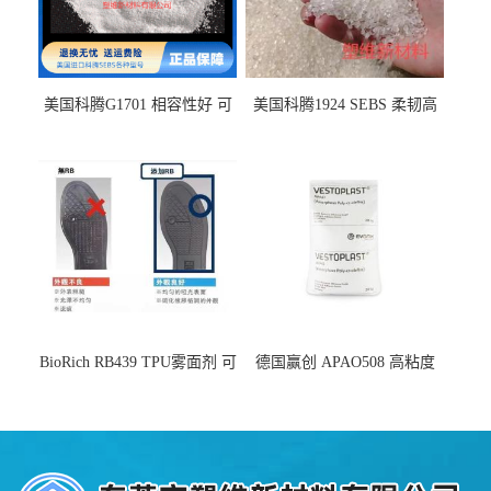
美国科腾G1701 相容性好 可
美国科腾1924 SEBS 柔韧高
用于化妆品增稠
弹 相容性好 可用于塑料改性
增韧
BioRich RB439 TPU雾面剂 可
德国赢创 APAO508 高粘度
用于鞋材 雾面哑光 提高耐磨
软化点范围广 可用于制作热
耐刮 加工性好
熔胶