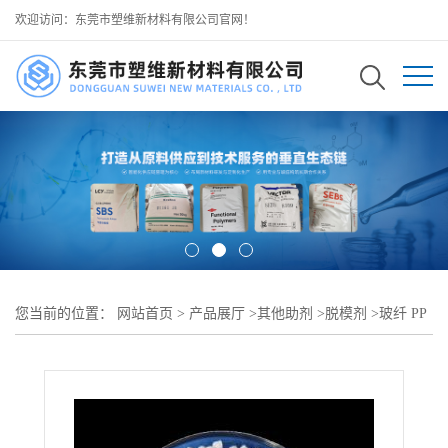
欢迎访问：东莞市塑维新材料有限公司官网！
您当前的位置：
网站首页
>
产品展厅
>
其他助剂
>
脱模剂
>
玻纤 PP
专用塑料脱模剂 削弱刚性 PP 物料模具摩擦力 实现玻纤 PP 完整脱模
可用于 增强 PP 家电外壳注塑