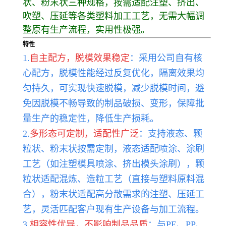
状、粉末状三种规格，按需适配注塑、挤出、
吹塑、压延等各类塑料加工工艺，无需大幅调
整原有生产流程，实用性极强。
特性
1.
自主配方，脱模效果稳定
：采用公司自有核
心配方，脱模性能经过反复优化，隔离效果均
匀持久，可实现快速脱模，减少脱模时间，避
免因脱模不畅导致的制品破损、变形，保障批
量生产的稳定性，降低生产损耗。
2.
多形态可定制，适配性广泛
：支持液态、颗
粒状、粉末状按需定制，液态适配喷涂、涂刷
工艺（如注塑模具喷涂、挤出模头涂刷），颗
粒状适配混炼、造粒工艺（直接与塑料原料混
合），粉末状适配高分散需求的注塑、压延工
艺，灵活匹配客户现有生产设备与加工流程。
3.
相容性优异，不影响制品品质
：与PE、PP、