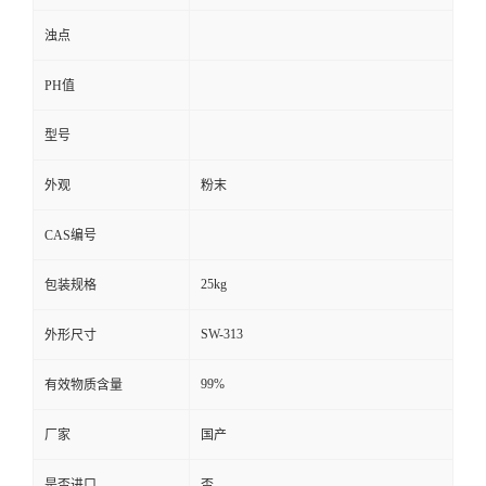
浊点
PH值
型号
外观
粉末
CAS编号
25kg
包装规格
SW-313
外形尺寸
99%
有效物质含量
厂家
国产
是否进口
否