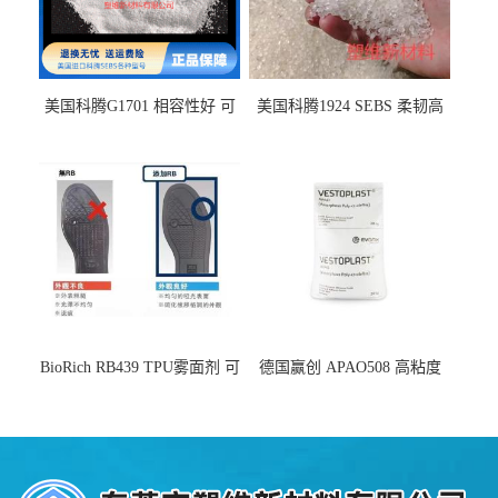
美国科腾G1701 相容性好 可
美国科腾1924 SEBS 柔韧高
用于化妆品增稠
弹 相容性好 可用于塑料改性
增韧
BioRich RB439 TPU雾面剂 可
德国赢创 APAO508 高粘度
用于鞋材 雾面哑光 提高耐磨
软化点范围广 可用于制作热
耐刮 加工性好
熔胶