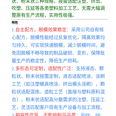
状、粉末状三种规格，按需适配注塑、挤出、
吹塑、压延等各类塑料加工工艺，无需大幅调
整原有生产流程，实用性极强。
特性
1.
自主配方，脱模效果稳定
：采用公司自有核
心配方，脱模性能经过反复优化，隔离效果均
匀持久，可实现快速脱模，减少脱模时间，避
免因脱模不畅导致的制品破损、变形，保障批
量生产的稳定性，降低生产损耗。
2.
多形态可定制，适配性广泛
：支持液态、颗
粒状、粉末状按需定制，液态适配喷涂、涂刷
工艺（如注塑模具喷涂、挤出模头涂刷），颗
粒状适配混炼、造粒工艺（直接与塑料原料混
合），粉末状适配高分散需求的注塑、压延工
艺，灵活匹配客户现有生产设备与加工流程。
3.
相容性优异，不影响制品品质
：与PE、PP、