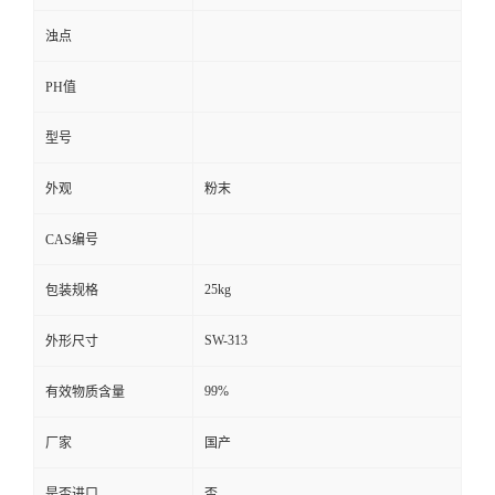
浊点
PH值
型号
外观
粉末
CAS编号
25kg
包装规格
SW-313
外形尺寸
99%
有效物质含量
厂家
国产
是否进口
否