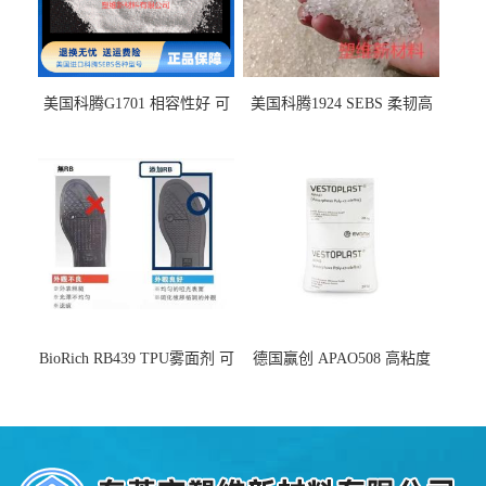
美国科腾G1701 相容性好 可
美国科腾1924 SEBS 柔韧高
用于化妆品增稠
弹 相容性好 可用于塑料改性
增韧
BioRich RB439 TPU雾面剂 可
德国赢创 APAO508 高粘度
用于鞋材 雾面哑光 提高耐磨
软化点范围广 可用于制作热
耐刮 加工性好
熔胶