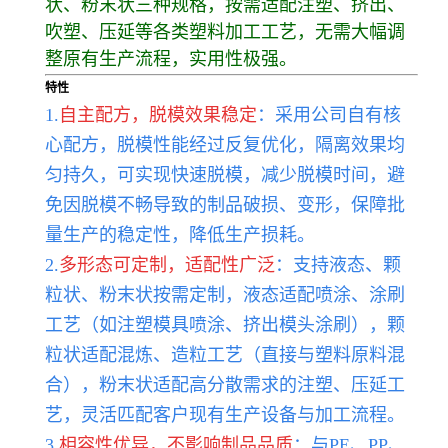
状、粉末状三种规格，按需适配注塑、挤出、
吹塑、压延等各类塑料加工工艺，无需大幅调
整原有生产流程，实用性极强。
特性
1.
自主配方，脱模效果稳定
：采用公司自有核
心配方，脱模性能经过反复优化，隔离效果均
匀持久，可实现快速脱模，减少脱模时间，避
免因脱模不畅导致的制品破损、变形，保障批
量生产的稳定性，降低生产损耗。
2.
多形态可定制，适配性广泛
：支持液态、颗
粒状、粉末状按需定制，液态适配喷涂、涂刷
工艺（如注塑模具喷涂、挤出模头涂刷），颗
粒状适配混炼、造粒工艺（直接与塑料原料混
合），粉末状适配高分散需求的注塑、压延工
艺，灵活匹配客户现有生产设备与加工流程。
3.
相容性优异，不影响制品品质
：与PE、PP、