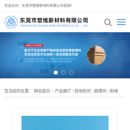
欢迎访问：东莞市塑维新材料有限公司官网！
您当前的位置：
网站首页
>
产品展厅
>
其他助剂
>
脱模剂
>
耐候
PBT 脱模原料 稳定冷热循环脱模效果 避免长期生产积碳粘模 可用
于 户外耐温 PBT 结构件制造