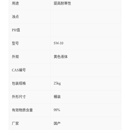
用途
提高耐寒性
浊点
PH值
SW-10
型号
外观
黄色液体
CAS编号
25kg
包装规格
外形尺寸
桶装
99%
有效物质含量
厂家
国产