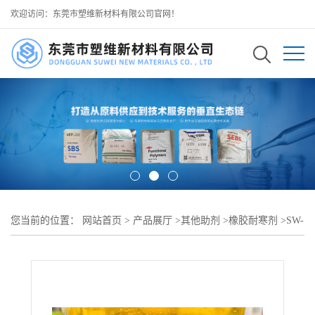
欢迎访问：东莞市塑维新材料有限公司官网！
您当前的位置：
网站首页
>
产品展厅
>
其他助剂
>
橡胶耐寒剂
>
SW-
10 防冻型橡胶耐寒剂 增强橡胶低温耐疲劳性能 长期低温不易破损
可用于 橡胶防尘罩塑胶制品