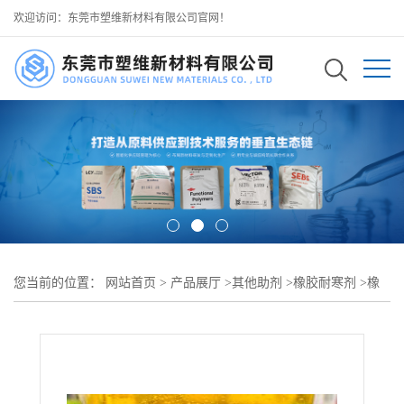
欢迎访问：东莞市塑维新材料有限公司官网！
您当前的位置：
网站首页
>
产品展厅
>
其他助剂
>
橡胶耐寒剂
>
橡
胶耐寒剂 SW-10 提升橡胶零下耐候稳定性能 适配高寒地区工况 可
用于 户外耐候橡胶结构制品