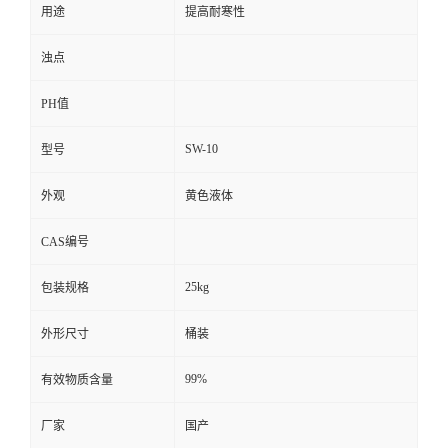
用途
提高耐寒性
浊点
PH值
SW-10
型号
外观
黄色液体
CAS编号
25kg
包装规格
外形尺寸
桶装
99%
有效物质含量
厂家
国产