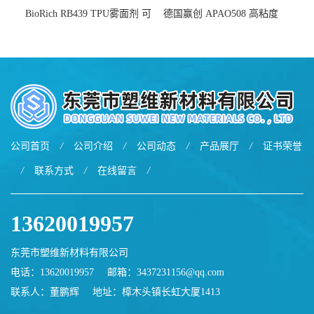
BioRich RB439 TPU雾面剂 可
德国赢创 APAO508 高粘度
用于鞋材 雾面哑光 提高耐磨
软化点范围广 可用于制作热
耐刮 加工性好
熔胶
公司首页
/
公司介绍
/
公司动态
/
产品展厅
/
证书荣誉
/
联系方式
/
在线留言
/
13620019957
东莞市塑维新材料有限公司
电话：13620019957
邮箱：
3437231156@qq.com
联系人：董鹏辉
地址：樟木头镇长虹大厦1413