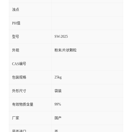
浊点
PH值
SW-2025
型号
外观
粉末/片状颗粒
CAS编号
25kg
包装规格
外形尺寸
袋装
99%
有效物质含量
厂家
国产
是否进口
否