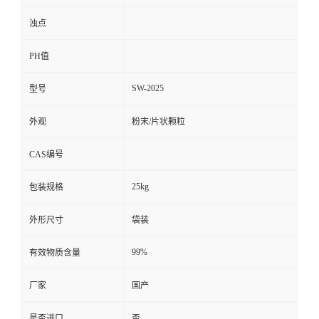
浊点
PH值
SW-2025
型号
外观
粉末/片状颗粒
CAS编号
25kg
包装规格
外形尺寸
袋装
99%
有效物质含量
厂家
国产
是否进口
否