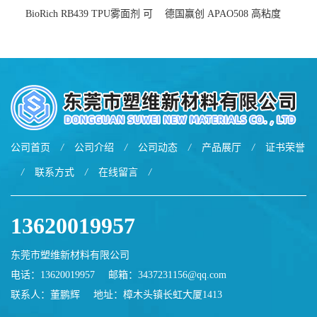
BioRich RB439 TPU雾面剂 可
德国赢创 APAO508 高粘度
用于鞋材 雾面哑光 提高耐磨
软化点范围广 可用于制作热
耐刮 加工性好
熔胶
公司首页
/
公司介绍
/
公司动态
/
产品展厅
/
证书荣誉
/
联系方式
/
在线留言
/
13620019957
东莞市塑维新材料有限公司
电话：13620019957
邮箱：
3437231156@qq.com
联系人：董鹏辉
地址：樟木头镇长虹大厦1413