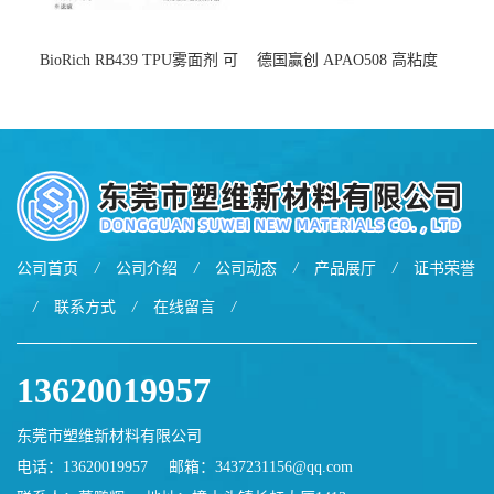
BioRich RB439 TPU雾面剂 可
德国赢创 APAO508 高粘度
用于鞋材 雾面哑光 提高耐磨
软化点范围广 可用于制作热
耐刮 加工性好
熔胶
公司首页
/
公司介绍
/
公司动态
/
产品展厅
/
证书荣誉
/
联系方式
/
在线留言
/
13620019957
东莞市塑维新材料有限公司
电话：13620019957
邮箱：
3437231156@qq.com