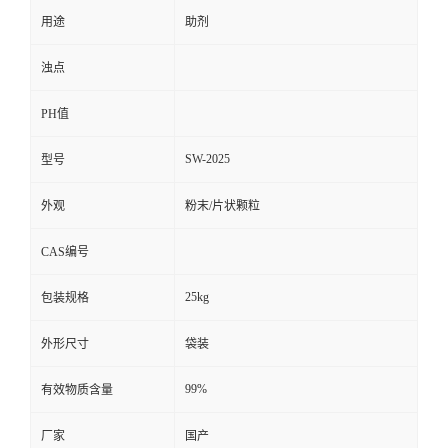
用途
助剂
浊点
PH值
SW-2025
型号
外观
粉末/片状颗粒
CAS编号
25kg
包装规格
外形尺寸
袋装
99%
有效物质含量
厂家
国产