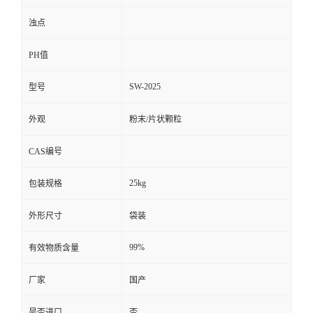
浊点
PH值
SW-2025
型号
外观
粉末/片状颗粒
CAS编号
25kg
包装规格
外形尺寸
袋装
99%
有效物质含量
厂家
国产
是否进口
否