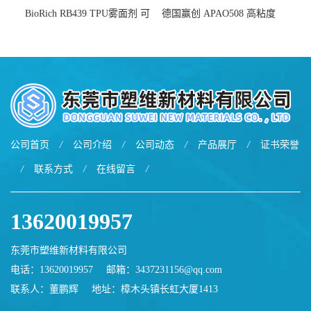
BioRich RB439 TPU雾面剂 可
德国赢创 APAO508 高粘度
用于鞋材 雾面哑光 提高耐磨
软化点范围广 可用于制作热
耐刮 加工性好
熔胶
公司首页
/
公司介绍
/
公司动态
/
产品展厅
/
证书荣誉
/
联系方式
/
在线留言
/
13620019957
东莞市塑维新材料有限公司
电话：13620019957
邮箱：
3437231156@qq.com
联系人：董鹏辉
地址：樟木头镇长虹大厦1413