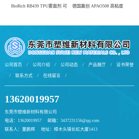
BioRich RB439 TPU雾面剂 可
德国赢创 APAO508 高粘度
用于鞋材 雾面哑光 提高耐磨
软化点范围广 可用于制作热
耐刮 加工性好
熔胶
公司首页
/
公司介绍
/
公司动态
/
产品展厅
/
证书荣誉
/
联系方式
/
在线留言
/
13620019957
东莞市塑维新材料有限公司
电话：13620019957
邮箱：
3437231156@qq.com
联系人：董鹏辉
地址：樟木头镇长虹大厦1413