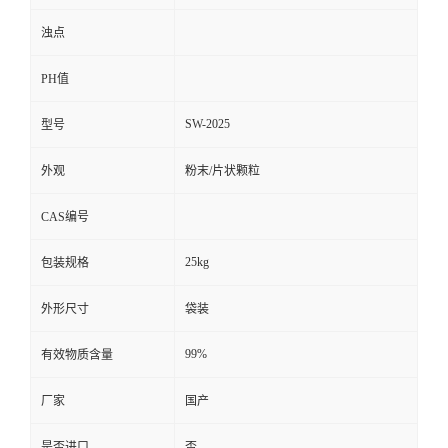
浊点
PH值
SW-2025
型号
外观
粉末/片状颗粒
CAS编号
25kg
包装规格
外形尺寸
袋装
99%
有效物质含量
厂家
国产
是否进口
否