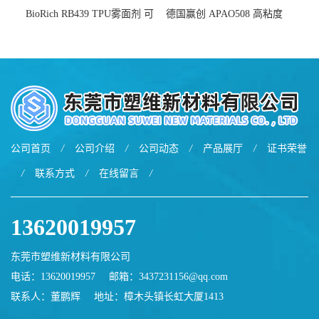
BioRich RB439 TPU雾面剂 可
德国赢创 APAO508 高粘度
用于鞋材 雾面哑光 提高耐磨
软化点范围广 可用于制作热
耐刮 加工性好
熔胶
公司首页
/
公司介绍
/
公司动态
/
产品展厅
/
证书荣誉
/
联系方式
/
在线留言
/
13620019957
东莞市塑维新材料有限公司
电话：13620019957
邮箱：
3437231156@qq.com
联系人：董鹏辉
地址：樟木头镇长虹大厦1413