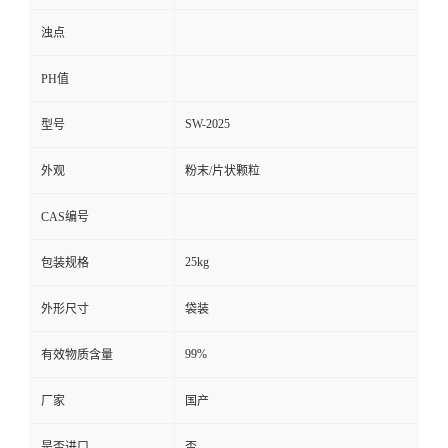
浊点
PH值
SW-2025
型号
外观
粉末/片状颗粒
CAS编号
25kg
包装规格
外形尺寸
袋装
99%
有效物质含量
厂家
国产
是否进口
否