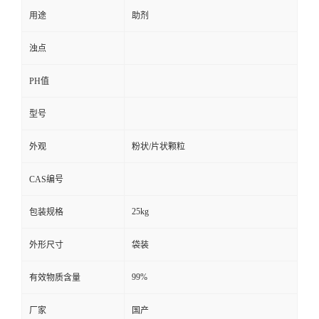
用途
助剂
浊点
PH值
型号
外观
粉状/片状颗粒
CAS编号
25kg
包装规格
外形尺寸
袋装
99%
有效物质含量
厂家
国产