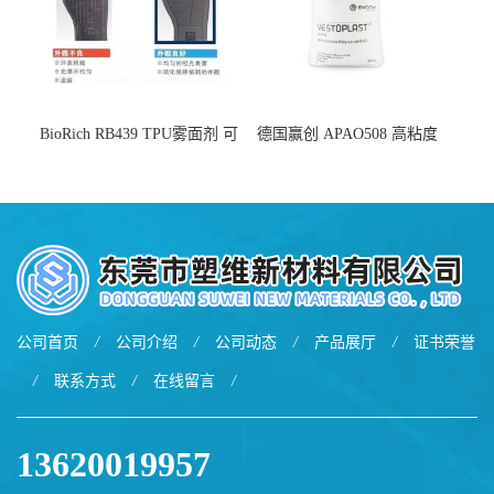
BioRich RB439 TPU雾面剂 可
德国赢创 APAO508 高粘度
用于鞋材 雾面哑光 提高耐磨
软化点范围广 可用于制作热
耐刮 加工性好
熔胶
公司首页
/
公司介绍
/
公司动态
/
产品展厅
/
证书荣誉
/
联系方式
/
在线留言
/
13620019957