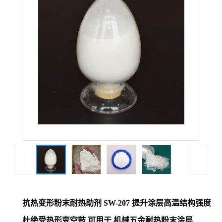
抗热变形粉末耐热助剂 SW-207 提升涂层高温结构强度
杜绝受热形变空鼓 可用于 机械五金耐热粉末涂层