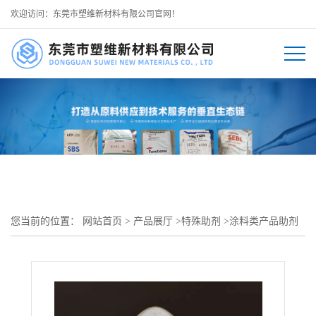
欢迎访问：东莞市塑维新材料有限公司官网！
您当前的位置：
网站首页
>
产品展厅
>
特殊助剂
>
涂料类产品助剂
>
抗热变形粉末耐热助剂 SW-207 提升涂层高温结构强度 杜绝受热形
变空鼓 可用于 机械五金耐热粉末涂层