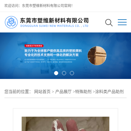
欢迎访问：东莞市塑维新材料有限公司官网！
您当前的位置：
网站首页
>
产品展厅
>
特殊助剂
>
涂料类产品助剂
>
SW-207 均匀固化功能助剂 改善粉末固化不均弊端 让涂层整体固化
一致 无局部瑕疵 可用于 精密工件粉末涂装