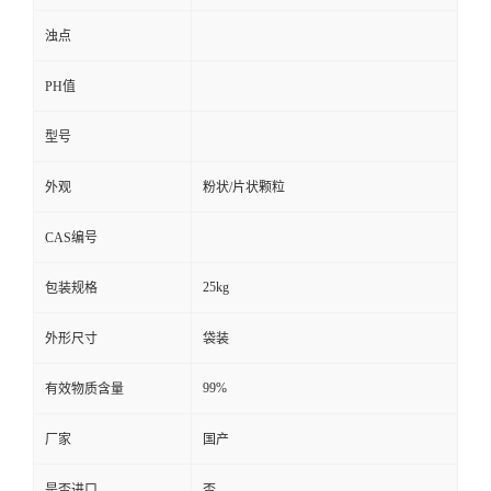
浊点
PH值
型号
外观
粉状/片状颗粒
CAS编号
25kg
包装规格
外形尺寸
袋装
99%
有效物质含量
厂家
国产
是否进口
否