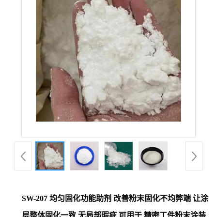
SW-207 均匀固化功能助剂 改善粉末固化不均弊端 让涂
层整体固化一致 无局部瑕疵 可用于 精密工件粉末涂装