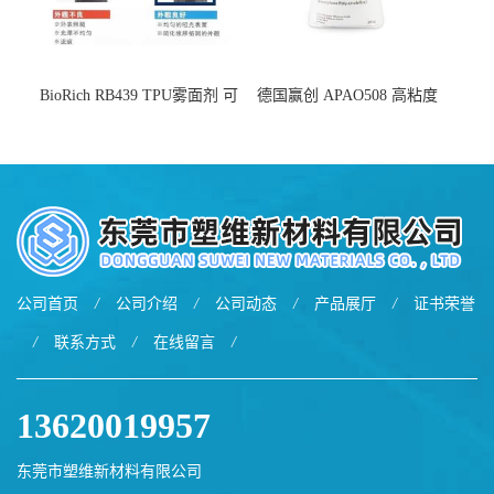
BioRich RB439 TPU雾面剂 可
德国赢创 APAO508 高粘度
用于鞋材 雾面哑光 提高耐磨
软化点范围广 可用于制作热
耐刮 加工性好
熔胶
公司首页
/
公司介绍
/
公司动态
/
产品展厅
/
证书荣誉
/
联系方式
/
在线留言
/
13620019957
东莞市塑维新材料有限公司