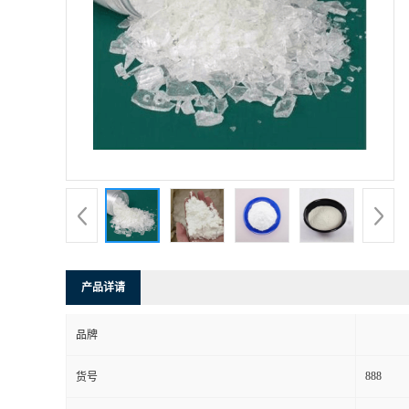
产品详请
品牌
888
货号