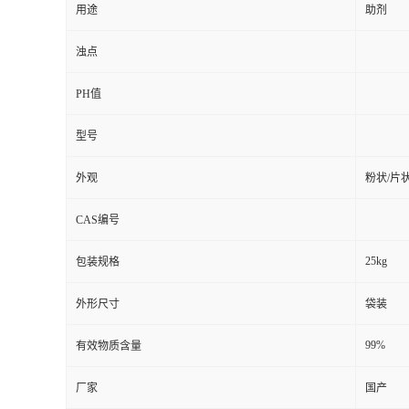
用途
助剂
浊点
PH值
型号
外观
粉状/片
CAS编号
25kg
包装规格
外形尺寸
袋装
99%
有效物质含量
厂家
国产