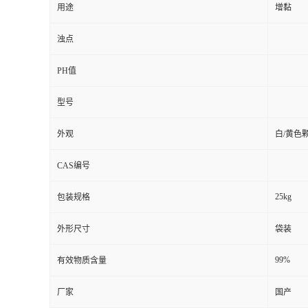
用途
增黏
浊点
PH值
型号
外观
白/黄色
CAS编号
25kg
包装规格
外形尺寸
袋装
99%
有效物质含量
厂家
国产