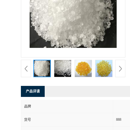
产品详请
品牌
888
货号