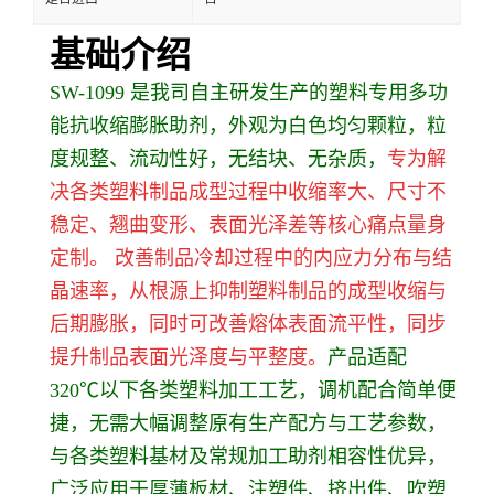
基础介绍
SW-1099 是我司自主研发生产的塑料专用多功
能抗收缩膨胀助剂，外观为白色均匀颗粒，粒
度规整、流动性好，无结块、无杂质，
专为解
决各类塑料制品成型过程中收缩率大、尺寸不
稳定、翘曲变形、表面光泽差等核心痛点量身
定制。
改善
制品冷却过程中的内应力分布与结
晶速率，从根源上抑制塑料制品的成型收缩与
后期膨胀，同时可改善熔体表面流平性，同步
提升制品表面光泽度与平整度。
产品适配
320℃以下各类塑料加工工艺，调机配合简单便
捷，无需大幅调整原有生产配方与工艺参数，
与各类塑料基材及常规加工助剂相容性优异，
广泛应用于厚薄板材、注塑件、挤出件、吹塑