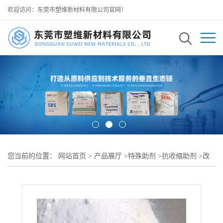
欢迎访问：东莞市塑维新材料有限公司官网！
您当前的位置：
网站首页
>
产品展厅
>
特殊助剂
>
抗收缩助剂
>
改
性 PP 抗收缩膨胀剂 SW-1099 解决填充 PP 收缩凹陷 提升表面光泽
与平整度 可用于 矿物填充 PP 家电板材