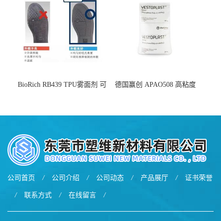
BioRich RB439 TPU雾面剂 可
德国赢创 APAO508 高粘度
用于鞋材 雾面哑光 提高耐磨
软化点范围广 可用于制作热
耐刮 加工性好
熔胶
公司首页
/
公司介绍
/
公司动态
/
产品展厅
/
证书荣誉
/
联系方式
/
在线留言
/