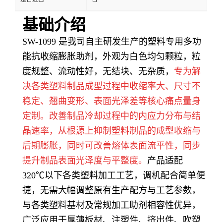
基础介绍
SW-1099 是我司自主研发生产的塑料专用多功
能抗收缩膨胀助剂，外观为白色均匀颗粒，粒
度规整、流动性好，无结块、无杂质，
专为解
决各类塑料制品成型过程中收缩率大、尺寸不
稳定、翘曲变形、表面光泽差等核心痛点量身
定制。
改善
制品冷却过程中的内应力分布与结
晶速率，从根源上抑制塑料制品的成型收缩与
后期膨胀，同时可改善熔体表面流平性，同步
提升制品表面光泽度与平整度。
产品适配
320℃以下各类塑料加工工艺，调机配合简单便
捷，无需大幅调整原有生产配方与工艺参数，
与各类塑料基材及常规加工助剂相容性优异，
广泛应用于厚薄板材、注塑件、挤出件、吹塑