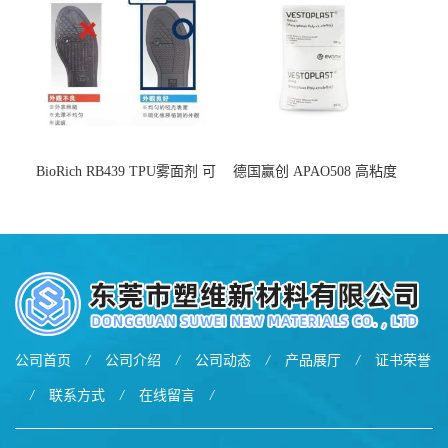
BioRich RB439 TPU雾面剂 可
德国赢创 APAO508 高粘度
用于鞋材 雾面哑光 提高耐磨
软化点范围广 可用于制作热
耐刮 加工性好
熔胶
公司首页
/
公司介绍
/
公司动态
/
产品展厅
/
证书荣誉
/
联系方式
/
在线留言
/