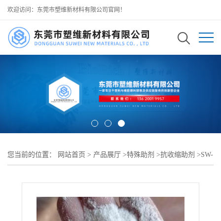
欢迎访问：东莞市塑维新材料有限公司官网！
您当前的位置：
网站首页
>
产品展厅
>
特殊助剂
>
抗收缩助剂
>
SW-
1099 HIPS 抗收缩助剂 抑制高抗冲聚苯乙烯收缩 改善表面光泽减少
流痕 可用于 HIPS 日用品外壳板材