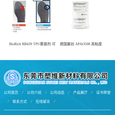
BioRich RB439 TPU雾面剂 可
德国赢创 APAO508 高粘度
用于鞋材 雾面哑光 提高耐磨
软化点范围广 可用于制作热
耐刮 加工性好
熔胶
公司首页
/
公司介绍
/
公司动态
/
产品展厅
/
证书荣誉
/
联系方式
/
在线留言
/