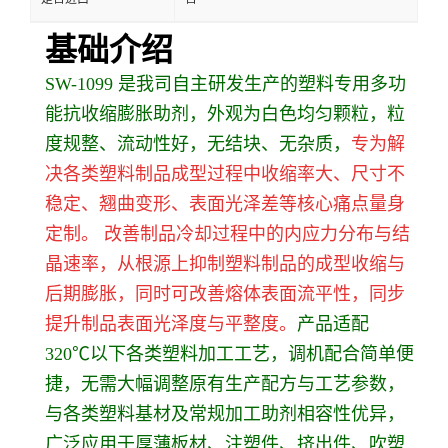
基础介绍
SW-1099 是我司自主研发生产的塑料专用多功
能抗收缩膨胀助剂，外观为白色均匀颗粒，粒
度规整、流动性好，无结块、无杂质，
专为解
决各类塑料制品成型过程中收缩率大、尺寸不
稳定、翘曲变形、表面光泽差等核心痛点量身
定制。
改善
制品冷却过程中的内应力分布与结
晶速率，从根源上抑制塑料制品的成型收缩与
后期膨胀，同时可改善熔体表面流平性，同步
提升制品表面光泽度与平整度。
产品适配
320℃以下各类塑料加工工艺，调机配合简单便
捷，无需大幅调整原有生产配方与工艺参数，
与各类塑料基材及常规加工助剂相容性优异，
广泛应用于厚薄板材、注塑件、挤出件、吹塑