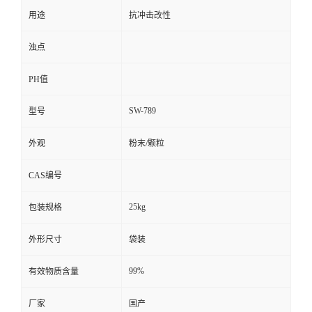
用途
抗冲击改性
浊点
PH值
SW-789
型号
外观
粉末/颗粒
CAS编号
25kg
包装规格
外形尺寸
袋装
99%
有效物质含量
厂家
国产