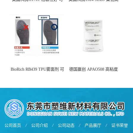
用于化妆品增稠
弹 相容性好 可用于塑料改性
增韧
BioRich RB439 TPU雾面剂 可
德国赢创 APAO508 高粘度
用于鞋材 雾面哑光 提高耐磨
软化点范围广 可用于制作热
耐刮 加工性好
熔胶
公司首页
/
公司介绍
/
公司动态
/
产品展厅
/
证书荣誉