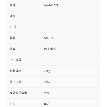
用途
抗冲击改性
浊点
PH值
SW-789
型号
外观
粉末/颗粒
CAS编号
25kg
包装规格
外形尺寸
袋装
99%
有效物质含量
厂家
国产