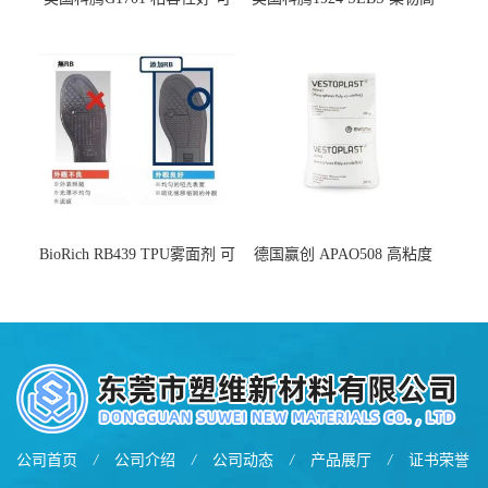
用于化妆品增稠
弹 相容性好 可用于塑料改性
增韧
BioRich RB439 TPU雾面剂 可
德国赢创 APAO508 高粘度
用于鞋材 雾面哑光 提高耐磨
软化点范围广 可用于制作热
耐刮 加工性好
熔胶
公司首页
/
公司介绍
/
公司动态
/
产品展厅
/
证书荣誉