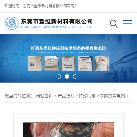
欢迎访问：东莞市塑维新材料有限公司官网！
您当前的位置：
网站首页
>
产品展厅
>
特殊助剂
>
液体抗静电剂
>
涂料专用液体抗静电剂 SW-125 与各类涂料体系相容 提升漆膜抗静
电防尘性能 可用于 工业涂料建筑涂料木器漆