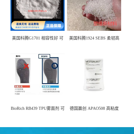
美国科腾G1701 相容性好 可
美国科腾1924 SEBS 柔韧高
用于化妆品增稠
弹 相容性好 可用于塑料改性
增韧
BioRich RB439 TPU雾面剂 可
德国赢创 APAO508 高粘度
用于鞋材 雾面哑光 提高耐磨
软化点范围广 可用于制作热
耐刮 加工性好
熔胶