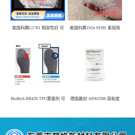
美国科腾G1701 相容性好 可
美国科腾1924 SEBS 柔韧高
用于化妆品增稠
弹 相容性好 可用于塑料改性
增韧
BioRich RB439 TPU雾面剂 可
德国赢创 APAO508 高粘度
用于鞋材 雾面哑光 提高耐磨
软化点范围广 可用于制作热
耐刮 加工性好
熔胶