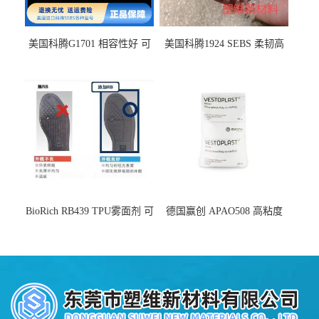
美国科腾G1701 相容性好 可
美国科腾1924 SEBS 柔韧高
用于化妆品增稠
弹 相容性好 可用于塑料改性
增韧
BioRich RB439 TPU雾面剂 可
德国赢创 APAO508 高粘度
用于鞋材 雾面哑光 提高耐磨
软化点范围广 可用于制作热
耐刮 加工性好
熔胶