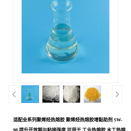
适配全系列聚烯烃热熔胶 聚烯烃热熔胶增黏助剂 SW-
90 提升开放期与粘接强度 可用于 工业热熔胶 木工热熔