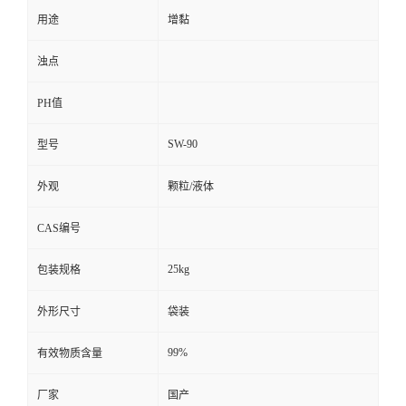
用途
增黏
浊点
PH值
SW-90
型号
外观
颗粒/液体
CAS编号
25kg
包装规格
外形尺寸
袋装
99%
有效物质含量
厂家
国产