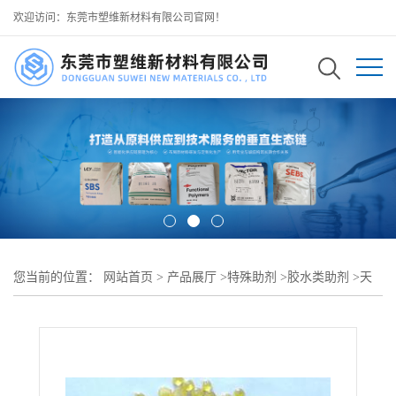
欢迎访问：东莞市塑维新材料有限公司官网！
您当前的位置：
网站首页
>
产品展厅
>
特殊助剂
>
胶水类助剂
>
天
然橡胶压敏胶增黏助剂 SW-90 与天然橡胶相容性好 增粘效果持久稳
定 可用于 医用压敏胶 绝缘胶带