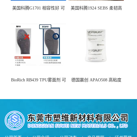
美国科腾G1701 相容性好 可
美国科腾1924 SEBS 柔韧高
用于化妆品增稠
弹 相容性好 可用于塑料改性
增韧
BioRich RB439 TPU雾面剂 可
德国赢创 APAO508 高粘度
用于鞋材 雾面哑光 提高耐磨
软化点范围广 可用于制作热
耐刮 加工性好
熔胶