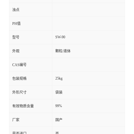
浊点
PH值
SW-90
型号
外观
颗粒/液体
CAS编号
25kg
包装规格
外形尺寸
袋装
99%
有效物质含量
厂家
国产
是否进口
否