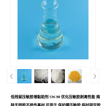
低残留压敏胶增黏助剂 SW-90 优化压敏胶剥离性能 揭
除无残胶不损伤基材 可用于 保护膜压敏胶 临时固定胶