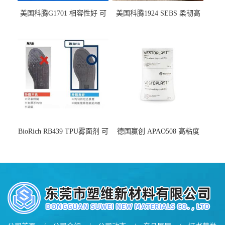
美国科腾G1701 相容性好 可
美国科腾1924 SEBS 柔韧高
用于化妆品增稠
弹 相容性好 可用于塑料改性
增韧
BioRich RB439 TPU雾面剂 可
德国赢创 APAO508 高粘度
用于鞋材 雾面哑光 提高耐磨
软化点范围广 可用于制作热
耐刮 加工性好
熔胶