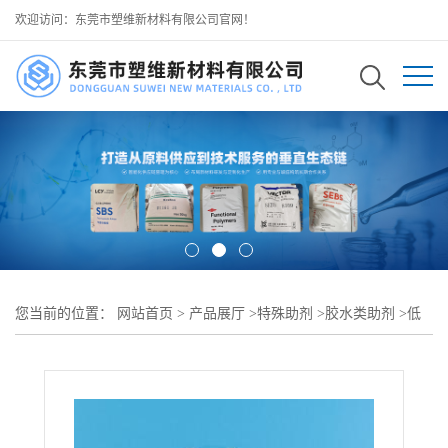
欢迎访问：东莞市塑维新材料有限公司官网！
您当前的位置：
网站首页
>
产品展厅
>
特殊助剂
>
胶水类助剂
>
低
残留压敏胶增黏助剂 SW-90 优化压敏胶剥离性能 揭除无残胶不损伤
基材 可用于 保护膜压敏胶 临时固定胶