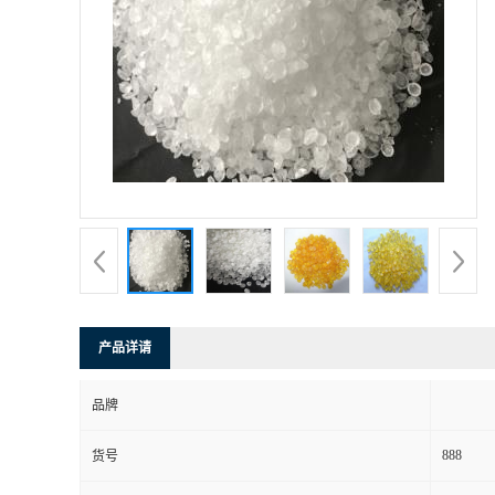
产品详请
品牌
888
货号