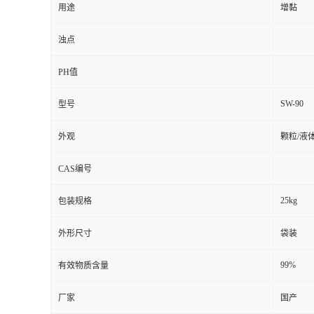
用途
增黏
浊点
PH值
SW-90
型号
外观
颗粒/液
CAS编号
25kg
包装规格
外形尺寸
袋装
99%
有效物质含量
厂家
国产