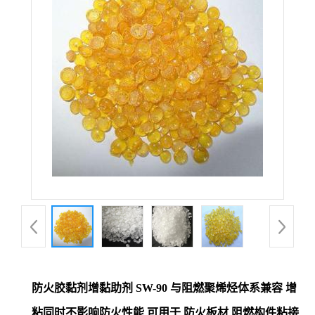
防火胶黏剂增黏助剂 SW-90 与阻燃聚烯烃体系兼容 增
粘同时不影响防火性能 可用于 防火板材 阻燃构件粘接