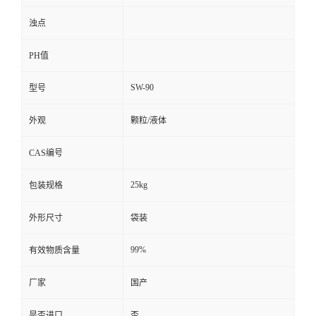
浊点
PH值
SW-90
型号
外观
颗粒/液体
CAS编号
25kg
包装规格
外形尺寸
袋装
99%
有效物质含量
厂家
国产
是否进口
否