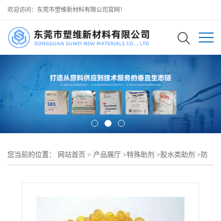
欢迎访问：东莞市塑维新材料有限公司官网！
您当前的位置：
网站首页
>
产品展厅
>
特殊助剂
>
胶水类助剂
>
防
火胶黏剂增黏助剂 SW-90 与阻燃聚烯烃体系兼容 增粘同时不影响防
火性能 可用于 防火板材 阻燃构件粘接