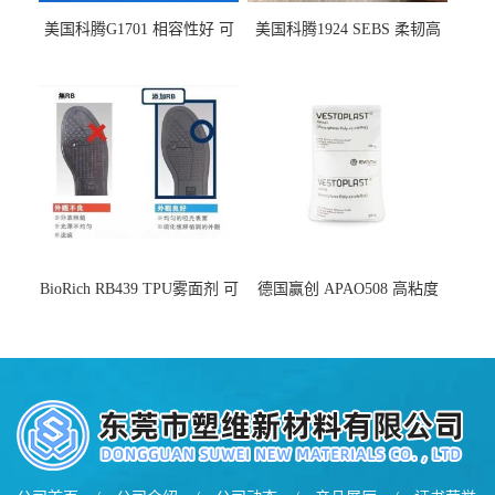
美国科腾G1701 相容性好 可
美国科腾1924 SEBS 柔韧高
用于化妆品增稠
弹 相容性好 可用于塑料改性
增韧
BioRich RB439 TPU雾面剂 可
德国赢创 APAO508 高粘度
用于鞋材 雾面哑光 提高耐磨
软化点范围广 可用于制作热
耐刮 加工性好
熔胶