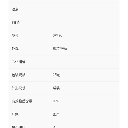
浊点
PH值
SW-90
型号
外观
颗粒/液体
CAS编号
25kg
包装规格
外形尺寸
袋装
99%
有效物质含量
厂家
国产
是否进口
否