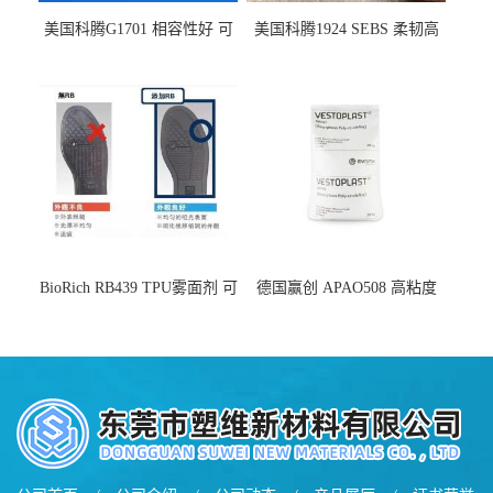
美国科腾G1701 相容性好 可
美国科腾1924 SEBS 柔韧高
用于化妆品增稠
弹 相容性好 可用于塑料改性
增韧
BioRich RB439 TPU雾面剂 可
德国赢创 APAO508 高粘度
用于鞋材 雾面哑光 提高耐磨
软化点范围广 可用于制作热
耐刮 加工性好
熔胶